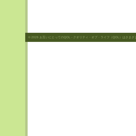
© 2026
お互いにとってのQOL
- クオリティ・オブ・ライフ（QOL）はさまざまな